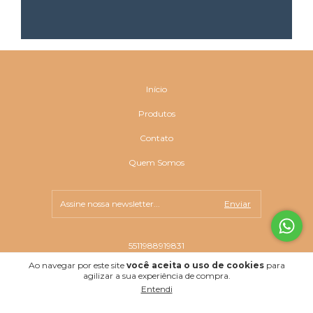
Início
Produtos
Contato
Quem Somos
5511988919831
Ao navegar por este site
você aceita o uso de cookies
para
agilizar a sua experiência de compra.
Entendi
Copyright A8 Interiores - 32190485000110 - 2026. Todos os direitos reservados.