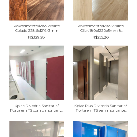
Revestimento/Piso Vinilico
Revestimento/Piso Vinilico
Colado 228,6x1219x3mm
Click 180x1220x5mm 8
Réguas
R$329,28
R$255,20
Kplac Divisória Sanitaria/
Kplac Plus Divisoria Sanitaria/
Porta em TS com o montante
Porta em TS sem montante
aparente
aparente